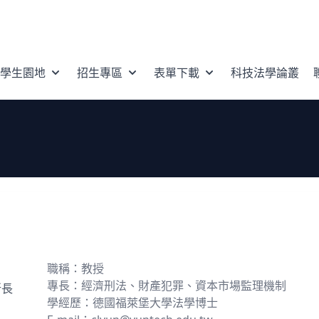
學生園地
招生專區
表單下載
科技法學論叢
職稱：教授
專長：經濟刑法、財產犯罪、資本市場監理機制
所長
學經歷：德國福萊堡大學法學博士