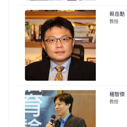
蔡岳勳
教授
楊智傑
教授