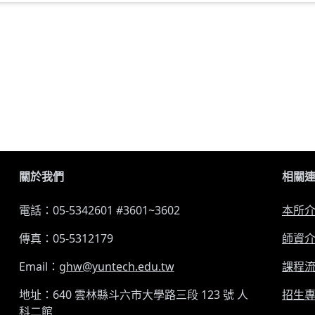
關於我們
相關
電話：05-5342601 #3601~3602
本所
傳真：05-5312179
師資
Email：
ghw@yuntech.edu.tw
課程
地址：640 雲林縣斗六市大學路三段 123 號 人
招生
科二館